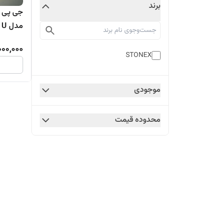
برند
جی پی 
مدل S1 U
000,000
STONEX
موجودی
محدوده قیمت