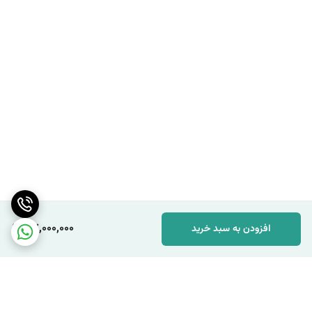
پلانیمتر است که برای کارهای حرفه‌ای نقشه‌برداری، معماری و مهندسی ضروری
است.
سهولت استفاده :
با وجود ماهیت مکانیکی، کار با پلانیمتر KP-90N بسیار
ساده است. پس از کالیبراسیون اولیه با مقیاس نقشه، کافیست بازوی
اندازه‌گیری را بر روی خطوط محیطی شکل مورد نظر حرکت دهید.
قابلیت تنظیم مقیاس :
این مدل امکان تنظیم برای مقیاس‌های مختلف
نقشه‌ها را دارد که کارایی آن را در پروژه‌های متنوع افزایش می‌دهد. (جزئیات
دقیق تنظیم مقیاس در دفترچه راهنمای دستگاه ذکر شده است).
ساختار مقاوم و بادوام :
ساخته شده با مواد اولیه مرغوب، KP-90N برای
استفاده طولانی مدت و در شرایط کاری مختلف طراحی شده است.
57,000,000
افزودن به سبد خرید
قابلیت حمل :
با توجه به طراحی جمع‌وجور و مکانیکی، نیازی به منبع تغذیه
خارجی ندارد و به راحتی قابل حمل و جابجایی است.
کاربردها :
مهندسی نقشه‌برداری :
اندازه‌گیری مساحت زمین‌ها، قطعات و عوارض