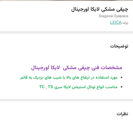
چپقی مشکی لایکا اورجینال
Diagonal Eyepiece
برند:
LEICA
توضیحات
مشخصات فنی چپقی مشکی لایکا اورجینال
مورد استفاده در ارتفاع های بالا با شیب های نزدیک به قائم
مناسب انواع توتال استیشن لایکا سری TC , TS
ضد آب
فلز بسیار با کیفیت
نظرات
چپقی فلزی اصلی لایکا | افزایش دوام و دقت برای دوربین‌های
نقشه‌برداری