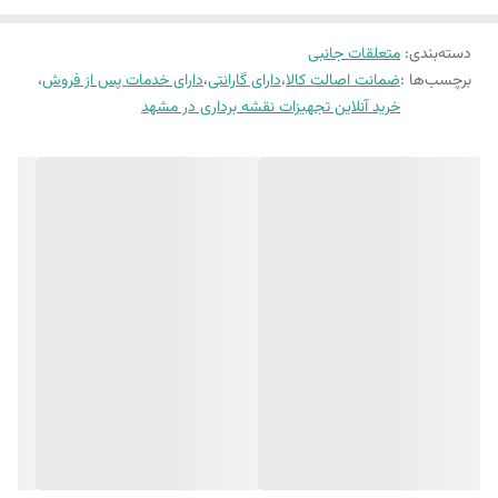
به صفحه
چپقی فلزی اصلی لایکا
در مهندسی عدل خوش آمدید. این
چپقی با کیفیت ساخت فلزی و طراحی تخصصی برای تجهیزات
دسته‌بندی
:
متعلقات جانبی
نقشه‌برداری لایکا، اوج دوام، ارگونومی و دقت را برای شما به ارمغان
برچسب‌ها :
ضمانت اصالت کالا
،
دارای گارانتی
،
دارای خدمات پس از فروش
،
خرید آنلاین تجهیزات نقشه برداری در مشهد
می‌آورد. تجربه کاری حرفه‌ای با اطمینان کامل را با این قطعه اصلی
تجربه کنید.
چپقی فلزی اصلی لایکا : دوام بی‌نظیر برای حرفه‌ای‌ترین
نقشه‌برداران
چپقی فلزی اصلی که برای طیف وسیعی از دوربین‌های توتال استیشن،
تئودولیت و سایر تجهیزات دقیق برند لایکا طراحی شده است، قطعه‌ای
جانبی است که استانداردهای کیفیتی لایکا را در خود جای داده است.
برخلاف چپقی‌های پلاستیکی، ساختار فلزی این قطعه، مزایای
چشمگیری در طول عمر مفید و عملکرد دستگاه شما ایجاد می‌کند.
مزایای کلیدی چپقی فلزی اصلی لایکا :
دوام و استحکام فوق‌العاده :
جنس فلزی مقاومت بسیار بالایی در