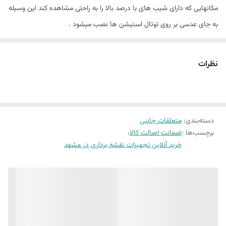
مکانهایی که دارای شیب های با درصد بالا را به راحتی مشاهده کند این وسیله
به جای عدسی بر روی توتال استیشن ها نصب میشود .
چپقی لایکا موجود در مهندسی عدل میباشد .
دارای یک سال گارانتی و دو سال خدمات پس از فروش می باشد .
نظرات
مهندسی عدل ارائه دهنده انواع چپقی با کیفیت بالا و قیمت مناسب و
خدمات پس از فروش می باشد . جهت بازدید از سایر محصولات مشابه از
طریق لینک
https://adl-eng.ir/category/11
اقدام نمایید .
دسته‌بندی
:
متعلقات جانبی
جهت مشاوره ی تخصصی و رایگان با مشاورین ما در مهندسی عدل در
برچسب‌ها :
ضمانت اصالت کالا
،
ارتباط باشید .
خرید آنلاین تجهیزات نقشه برداری در مشهد
مهدی فرهنگی 09151154190