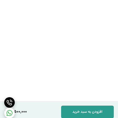
مقاومت در برابر سخت‌ترین شرایط :
استاندارد IP65 نشان‌دهنده
مقاومت بالای دستگاه در برابر نفوذ گرد و غبار و آب است، که آن را برای کار
در محیط‌های ساختمانی چالش‌برانگیز ایده‌آل می‌سازد.
باتری قدرتمند و کاربری آسان
: عمر طولانی باتری و دکمه‌های کنترلی
لمسی، تجربه‌ی کاربری روان و بدون وقفه‌ای را به ارمغان می‌آورد.
مهندسی عدل ارائه دهنده انواع ترازهای لیزری با کیفیت بالا و قیمت
مناسب و خدمات پس از فروش می باشد . جهت بازدید از سایر محصولات
تراز لیزری از طریق لینک
https://adl-eng.ir/category/9
اقدام نمایید .
برای مشاوره ی تخصصی با مشاورین ما در مهندسی عدل در ارتباط باشید.
مهدی فرهنگی 09151154190
به شرایط نگهداری و استفاده از تراز لیزری توجه کنید تا از عمر مفید
آن اطمینان حاصل کنید .
16,500,000
افزودن به سبد خرید