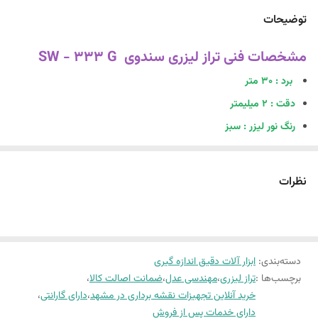
توضیحات
مشخصات فنی تراز لیزری سندوی SW - 333 G
برد : 30 متر
دقت : 2 میلیمتر
رنگ نور لیزر : سبز
نوع لیزر : کلاس 2
تعداد خطوط لیزر : 3 خط بصورت صلیبی
نظرات
خط عمودی : دارد
خط افقی : دارد
قفل تراز : دارد
دسته‌بندی
:
ابزار آلات دقیق اندازه گیری
قابلیت نصب بر روی سه پایه : دارد
برچسب‌ها :
تراز لیزری
،
مهندسی عدل
،
ضمانت اصالت کالا
،
مدت زمان باطری : 8 ساعت
خرید آنلاین تجهیزات نقشه برداری در مشهد
،
دارای گارانتی
،
قابلیت خاموش شدن خودکار : دارد
دارای خدمات پس از فروش