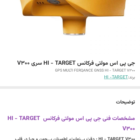
جی پی اس مولتی فرکانس HI - TARGET سری V300
GPS MULTI FERQANCE GNSS HI - TARGET V300
برند:
HI -TARGET
توضیحات
مشخصات فنی جی پی اس مولتی فرکانس HI - TARGET
V300
HI - TARGET V300 : دقت بی‌نهایت، اطمینان بی‌چون و چرا در قلب