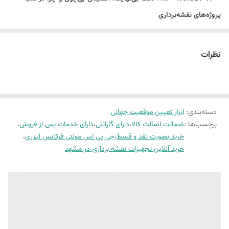
پروژه‌های نقشه‌برداری
دارای 1408 کانال
حافظه داخلی 32 گیگا بایت
نظرات
مجهز به دوربین AR دید در شب
دارای بلوتوث / NFC / WIFI
دارای تکنولوژی HI - FIX برای مناطق فاقد اینترنت
دسته‌بندی
:
ابزار تعیین موقعیت جهانی
مقاوم دربرابر سقوط از ارتفاع دو متری روی بتن
برچسب‌ها :
ضمانت اصالت کالا
،
دارای گارانتی
،
دارای خدمات پس از فروش
،
ضد آب / ضد گرد و غبار
خرید بصورت نقد و قسط
،
جی پی اس مولتی فرکانس لیزری
،
مقاوم در برابر رطوبت
خرید آنلاین تجهیزات نقشه برداری در مشهد
فناوری تشخیص تداخل چند فرکانس
دارای سنسور تیلت IMU
کارکرد باطری 12 ساعت در حالت RTK
کارکرد باطری 20 ساعت در حالت STATIC
جی پی اس مولتی فرکانس HI - TARGET V300
در مهندسی عدل موجود