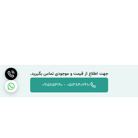
ایده‌آل می‌سازد.
طراحی مقاوم و بادوام :
HI-TARGET V300 در برابر شرایط سخت محیطی،
از جمله نفوذ آب و گرد و غبار (استاندارد IP67) و ضربات فیزیکی، مقاوم است.
این دوام بالا، اطمینان از عملکرد پایدار دستگاه در طولانی مدت و در پروژه‌های
میدانی دشوار را تضمین می‌کند.
قابلیت‌های ارتباطی پیشرفته :
این دستگاه با بهره‌گیری از ماژول‌های ارتباطی
داخلی نظیر بلوتوث، Wi-Fi، و رادیو داخلی، و همچنین پشتیبانی از سیم‌کارت
جهت اطلاع از قیمت و موجودی تماس بگیرید.
(برای ارتباطات تحت شبکه)، انعطاف‌پذیری بالایی را در تبادل داده و اتصال به
05138402410 - 09151154190
ایستگاه‌های مرجع فراهم می‌کند.
کاربری آسان و نرم‌افزار یکپارچه :
V300 به همراه نرم‌افزارهای کنترل میدانی
HI-TARGET (مانند HNav/H-Survey) عرضه می‌شود که فرآیند جمع‌آوری،
مدیریت و پردازش داده‌ها را تسهیل می‌بخشد و تجربه کاربری روانی را برای
متخصصان به ارمغان می‌آورد.
کاربردهای تخصصی HI-TARGET V300 :