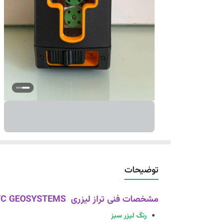
توضیحات
مشخصات فنی تراز لیزری HTC GEOSYSTEMS مدل 088T
رنگ لیزر سبز