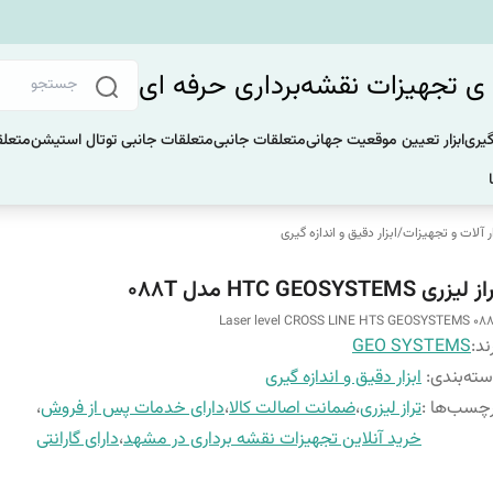
 تجهیزات نقشه‌برداری حرفه ای
گیری
ابزار تعیین موقعیت جهانی
متعلقات جانبی
متعلقات جانبی توتال استیشن
متعلق
ار آلات و تجهیزات
/
ابزار دقیق و اندازه گیری
 لیزری HTC GEOSYSTEMS مدل 088T
Laser level CROSS LINE HTS GEOSYSTEMS 08
ند:
GEO SYSTEMS
ته‌بندی
:
ابزار دقیق و اندازه گیری
چسب‌ها :
تراز لیزری
،
ضمانت اصالت کالا
،
دارای خدمات پس از فروش
،
خرید آنلاین تجهیزات نقشه برداری در مشهد
،
دارای گارانتی