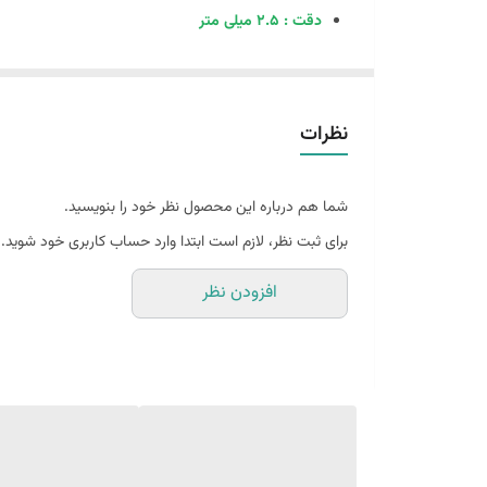
دقت : 2.5 میلی متر
برد : 30 متر
هشدار خروج از تراز
سیستم خود تراز شدن
نظرات
مدت کارکرد با تمام دیود ها : 4 ساعت
قابل نصب بر روی پایه
شما هم درباره این محصول نظر خود را بنویسید.
اقلام همراه : 4 عدد باطری / کیف بزرنتی
برای ثبت نظر، لازم است ابتدا وارد حساب کاربری خود شوید.
دارای یکسال گارانتی و دو سال خدمات پس از فروش می ب
افزودن نظر
تراز لیزری HTC GEOSYSTEMS مدل 088T در مهندسی عدل موجود می باشد .
تراز لیزری HTC GEOSYSTEMS مدل 088T: دقت لیزری ۳۶۰ درجه برای حرفه‌ای‌ترین پروژه‌ها
با پوشش کامل ۳۶۰ درجه و دقت بی‌نظیر، 088T شما را در اجرای بی‌نقص طرح‌هایتان یاری می‌کند.
قابلیت‌های منحصربه‌فرد خود، استانداردهای جدیدی را در ص