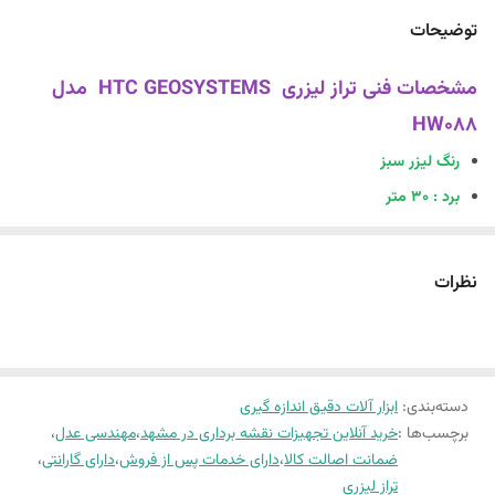
توضیحات
مشخصات فنی تراز لیزری HTC GEOSYSTEMS مدل
HW088
رنگ لیزر سبز
برد : 30 متر
هشدار خروج از تراز
سیستم خود تراز شدن
نظرات
مدت کارکرد با تمام دیود ها : 8 ساعت
قابل نصب بر روی پایه
نمایش خط لیزر افقی و عمودی
دسته‌بندی
:
ابزار آلات دقیق اندازه گیری
قابلیت خاموش شدن خودکار
برچسب‌ها :
خرید آنلاین تجهیزات نقشه برداری در مشهد
،
مهندسی عدل
،
قفل تراز
ضمانت اصالت کالا
،
دارای خدمات پس از فروش
،
دارای گارانتی
،
قابلیت نمایش خط و نقطه
تراز لیزری