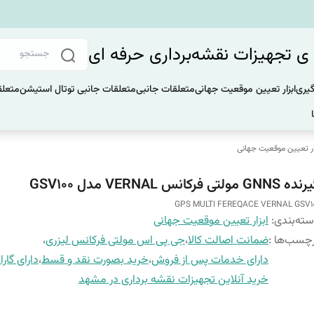
 تجهیزات نقشه‌برداری حرفه ای
گیری
ابزار تعیین موقعیت جهانی
متعلقات جانبی
متعلقات جانبی توتال استیشن
متعلق
ار تعیین موقعیت جهانی
 GNNS مولتی فرکانس VERNAL مدل GSV100
GPS MULTI FEREQACE VERNAL GSV1
ته‌بندی
:
ابزار تعیین موقعیت جهانی
چسب‌ها :
ضمانت اصالت کالا
،
جی پی اس مولتی فرکانس لیزری
،
دارای خدمات پس از فروش
،
خرید بصورت نقد و قسط
،
دارای گارا
خرید آنلاین تجهیزات نقشه برداری در مشهد