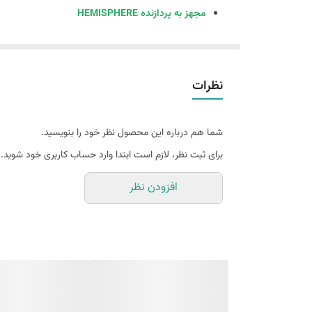
مجهز به پردازنده HEMISPHERE
جنس بدنه فلز با آلیاژ منیزیم بسیار سبک
مقاوم در برابر آب و گرد وغبار
مجهز به تکنو لوژی هدف سیگنال های تداخلی
نظرات
قابلیت برداشت (PPK) / (STATIC)
حافظه ی داخلی : 128 گیگابایت با قابلیت ارتقاء با کارت حافظه تا 512 گیگا بایت
شما هم درباره این محصول نظر خود را بنویسید.
مجهز به تکنولوژی WEBUI
برای ثبت نظر، لازم است ابتدا وارد حساب کاربری خود شوید.
دارای تیلت سنسور IMU60 ( بصورت انتخابی )
افزودن نظر
دارای لیزر با برد 40 متر با رنگ سبز ( بصورت انتخابی )
دارای رادیو داخلی (بصورت انتخابی )
باتری خارجی سازگار با لایکا (GEB 211)
شارژ مستقیم با درگاه تایپ سی
با امکاناتی نظیر واقعیت افزوده ، اتوکد ، نقشه های آن
در مهندسی عدل م
جی پی اس مولتی فرکانس VERNAL GSV100