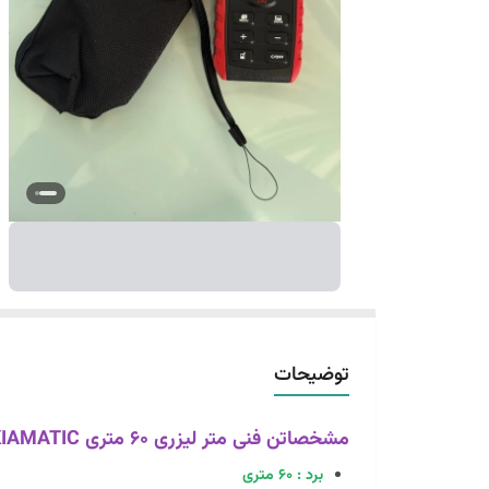
توضیحات
مشخصاتن فنی متر لیزری 60 متری KIAMATIC سری K60
برد : 60 متری