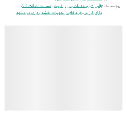
برچسب‌ها :
ژالون
،
دارای خدمات پس از فروش
،
ضمانت اصالت کالا
،
به سطح جدیدی برسانید. این ژالون، که تا ارتفاع 5.10 متر قابل تنظیم است ،
دارای گارانتی
،
خرید آنلاین تجهیزات نقشه برداری در مشهد
ابزاری ضروری برای هر متخصص نقشه‌برداری، مهندس عمران یا کارشناس
ساختمانی محسوب می‌شود. طراحی تلسکوپی آن، جابجایی و حمل و نقل را
آسان کرده و درجه‌بندی‌های دقیق روی بدنه، امکان اندازه‌گیری‌های سریع و
قابل اعتماد را فراهم می‌آورد.
ویژگی‌های برجسته این ژالون :
حداکثر ارتفاع 5.10 متر :
قابلیت تنظیم ارتفاع تا 5.10 متر، دسترسی به نقاط
مختلف و انجام اندازه‌گیری در زوایای گوناگون را تضمین می‌کند. این ویژگی،
ژالون را برای پروژه‌های متنوع، از برداشت‌های زمینی گرفته تا کنترل‌های
ساختمانی، ایده‌آل می‌سازد.
مدرج و با دقت بالا :
درجه‌بندی‌های واضح و مقاوم بر روی بدنه، خواندن
ارتفاع را با دقت بالا (معمولاً به سانتی‌متر یا میلی‌متر) ممکن می‌سازد. این
دقت برای کار با تجهیزات پیشرفته نقشه‌برداری مانند توتال استیشن و
گیرنده‌های GNSS حیاتی است.