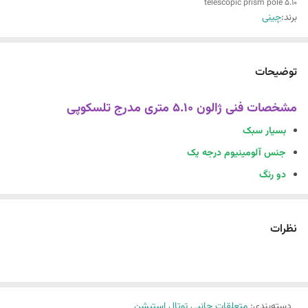
telescopic prism pole 5.10
برند:
چینی
توضیحات
مشخصات فنی ژالون 5.10 متری مدرج تلسکوپی
بسیار سبک
جنس آلومینیوم درجه یک
دو رنگ
5 متری
اقلام همراه : کیف بزرنتی و تراز
نظرات
ژالون 5.10 متری مدرج تلسکوپی در مهندسی عدل موجود میباشد
ژالون مدرج تلسکوپی 5.10 متری – ابزار دقیق و قابل حمل برای حرفه‌ای‌های
نقشه‌برداری
دسته‌بندی
:
متعلقات جانبی توتال استیشن
با ژالون مدرج تلسکوپی 5.10 متری ، دقت و کارایی را در عملیات میدانی خود