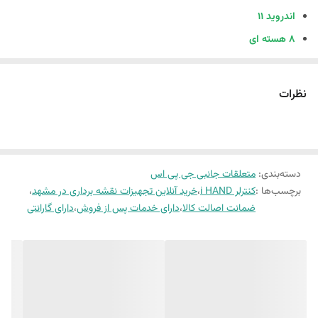
اندروید 11
8 هسته ای
رم 4 گیگ
حافظه داخلی 64 گیگ با قابلیت ارتقاط تا 128 توسط کارت حافظه
نظرات
صفحه نمایش 5.5 رنگی/ لمسی / قلمی مقاوم در برابر نور آفتاب
دوربین 13 مگاپیکسلی
قابلیت اتصال به مترهای لیزری
دسته‌بندی
:
متعلقات جانبی جی پی اس
دارای کمپاس الکترونیکی . دارای قطب نما . دارای ژیروسکوپ . سنسور
برچسب‌ها :
کنترلر i HAND
،
خرید آنلاین تجهیزات نقشه برداری در مشهد
،
نور
ضمانت اصالت کالا
،
دارای خدمات پس از فروش
،
دارای گارانتی
دو سیم کارته
کابل تایپ سی / OTG / USB / NFC / بلوتوث 5
باطری با قابلیت کارکرد بیشتر از 15 ساعت
مقاوم در برابر ضربه و سقوط از ارتفاع 1.2 متری
دارای منو فارسی و انگلیسی