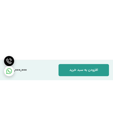
فرکانس از طریق این لینک
https://adl-eng.ir/category
اقدام نمایید .
همچنین برای اطلاع از سایر کنترلرهای موجود در مهندسی عدل از طریق
این لینک
https://adl-eng.ir/category/42
اقدام نمایید .
جهت مشاوره ی رایگان و تخصصی با مشاورین ما در مهندسی عدل در
ارتباط باشید .
مهدی فرهنگی 09151154190
55,000,000
افزودن به سبد خرید