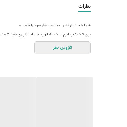
تصویر بدون ارتعاش و لرزش
نظرات
قابلیت ضد آب بودن با استاندارد IPX6
اقلام همراه : شاقول . آچار تنظیم . دستمال لنز . جعب
شما هم درباره این محصول نظر خود را بنویسید.
خرید ترازیاب مدل B40 کپی با کیفیت | دقت بالا | قیمت اقتصادی | مهندسی عدل
برای ثبت نظر، لازم است ابتدا وارد حساب کاربری خود شوید.
افزودن نظر
دوربین ترازیاب مدل B40 با دقت عالی و قیمت باورنکردنی . گزینه‌ای مقرون به صرفه برای پروژه‌های نقشه‌برداری و ساختمانی . بهترین انتخاب اقتصادی در مهندسی عدل .
دوربین ترازیاب مدل B40 : دقت و کارایی با قیمتی بی‌رقیب
است. این دستگاه با ارائه عملکردی قابل اتکا و دقتی مناس
چرا ترازیاب مدل B40 را انتخاب کنید؟
قیمت باورنکردنی ، کارایی بالا :
مهم‌ترین مزیت این دستگاه، ق
می‌دهد.
عملکرد قابل اطمینان :
این مدل برای ارائه دقت ترازیابی
2 میلی متر در رفت و برگشت
کافی و رضایت‌بخش است.