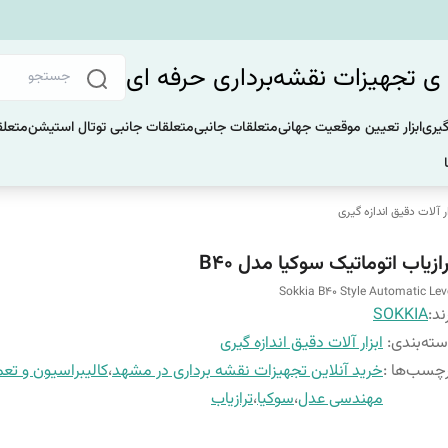
 تجهیزات نقشه‌برداری حرفه ای
گیری
ابزار تعیین موقعیت جهانی
متعلقات جانبی
متعلقات جانبی توتال استیشن
متعلق
ار آلات دقیق اندازه گیری
ازیاب اتوماتیک سوکیا مدل B40
Sokkia B40 Style Automatic Lev
ند:
SOKKIA
ته‌بندی
:
ابزار آلات دقیق اندازه گیری
چسب‌ها :
خرید آنلاین تجهیزات نقشه برداری در مشهد
،
کالیبراسیون و تعم
مهندسی عدل
،
سوکیا
،
ترازیاب