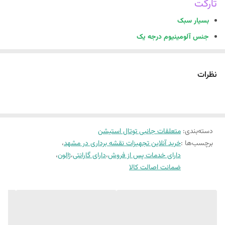
تارگت
بسیار سبک
جنس آلومینیوم درجه یک
2.40 متری
اقلام همراه : کیف بزرنتی و تراز
نظرات
ژالون فول کربنی 2.40 طرح های تارگت
در مهندسی عدل موجود میباشد
ژالون فول کربنی 2.40 طرح های تارگت
دارای یکسال گارانتی و ده سال خدمات
پس از فروش می باشد .
دسته‌بندی
:
متعلقات جانبی توتال استیشن
ژالون فول کربنی 2.40 طرح های تارگت
– مدرج ، سبک و دقیق برای
برچسب‌ها :
خرید آنلاین تجهیزات نقشه برداری در مشهد
،
نقشه‌برداری حرفه‌ای
دارای خدمات پس از فروش
،
دارای گارانتی
،
ژالون
،
ژالون فول کربنی 2.40 طرح های تارگت
، ابزار حیاتی و قابل اعتماد شما برای
ضمانت اصالت کالا
انجام دقیق عملیات میدانی نقشه‌برداری است . این ژالون با قابلیت تنظیم
ارتفاع تا 2.40 متر و طراحی تلسکوپی ، امکان دسترسی به نقاط مرتفع و انجام
اندازه‌گیری‌های دقیق را فراهم می‌کند. بدنه آلومینیومی آن ضمن حفظ