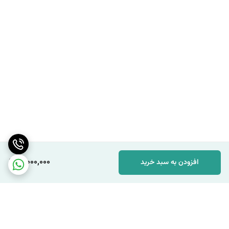
انواع ژالون مدرج و تلسکوپی در مهندسی عدل موجود است که از طریق این
لینک
https://adl-eng.ir/category/48
به سایر محصولات دسترسی
خواهید داشت .
جهت مشاوره ی تخصصی و رایگان با مشاورین ما در مهندسی عدل در
ارتباط باشید .
مهدی فرهنگی 09151154190
10,000,000
افزودن به سبد خرید