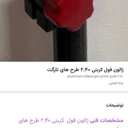
ژالون فول کربنی 2.40 طرح های تارگت
aluminum telescopic prism pole 2.40
برند:
چینی
توضیحات
مشخصات فنی
ژالون فول کربنی 2.40 طرح های