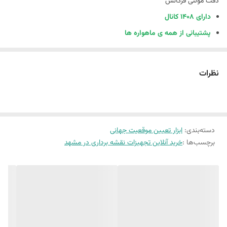
دقت مولتی فرکانس
دارای 1408 کانال
پشتیبانی از همه ی ماهواره ها
دارای نور لیزر سبز برای برداشت نقاط غیر قابل دسترس
دارای دوربین با کیفیت استارلایت
نظرات
دارای تیلت سنسور IMU 60 درجه
دارای رادیو داخلی
قابلیت پشتیبانی از L BAND و بیس لاین های طولانی
دسته‌بندی
:
ابزار تعیین موقعیت جهانی
دارای تکنو لوژی حذف سیگنال های تداخلی
برچسب‌ها :
خرید آنلاین تجهیزات نقشه برداری در مشهد
دارای پورت NFC / بلوتوث / USB / TYPE C
کارکرد باطری بصورت میانگین 12 ساعت
مقاومت در برابر رطوبت 100 درصد و تا عمق 2 متر غوطه وری در اب
انتقال داده با رنج 15 کیلومتر بدون تداخل و کاهش نویز تا کمتر از 20DB
اقلام همراه : ژالون ، پاور بانک ، کیف برنتی . جلیقه