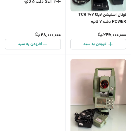
SET 3010 دقت 5 ثانیه
توتال استیشن لایکا TCR 407
POWER دقت 7 ثانیه
28,000,000
245,000,000
افزودن به سبد
افزودن به سبد