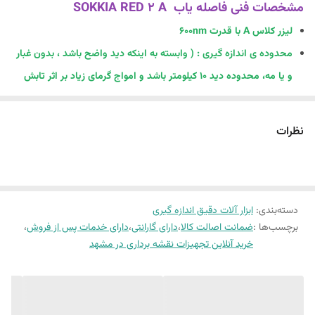
مشخصات فنی فاصله یاب SOKKIA RED 2 A
لیزر کلاس A با قدرت 600nm
محدوده ی اندازه گیری : ( وابسته به اینکه دید واضح باشد ، بدون غبار
و یا مه، محدوده دید 10 کیلومتر باشد و امواج گرمای زیاد بر اثر تابش
شدید آفتاب نباشد) .
تک منشور : 2900 متر
نظرات
سه منشور : 3800 متر
نه منشور : 4500 متر
نمایشگر عددی/رقمی آسان برای قرائت
دسته‌بندی
:
ابزار آلات دقیق اندازه گیری
تصویر مستقیم
برچسب‌ها :
ضمانت اصالت کالا
،
دارای گارانتی
،
دارای خدمات پس از فروش
،
بزرگنمایی تلسکوپ 11X
خرید آنلاین تجهیزات نقشه برداری در مشهد
قطر تلسکوپ :
30mm
دقت فکوس : 2m
دقت اندازه گیری طول : (5mm + 3ppm) ±