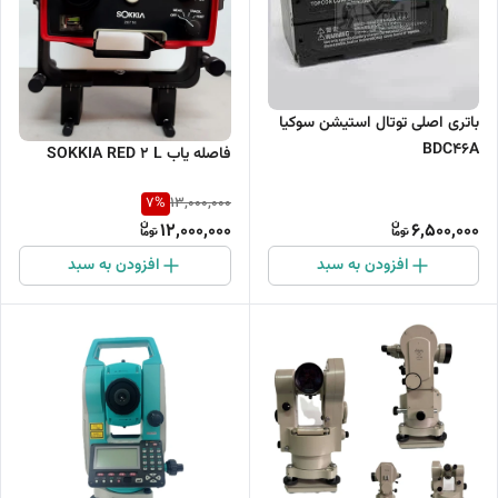
باتری اصلی توتال استیشن سوکیا
BDC46A
فاصله یاب SOKKIA RED 2 L
7
%
13,000,000
12,000,000
6,500,000
افزودن به سبد
افزودن به سبد