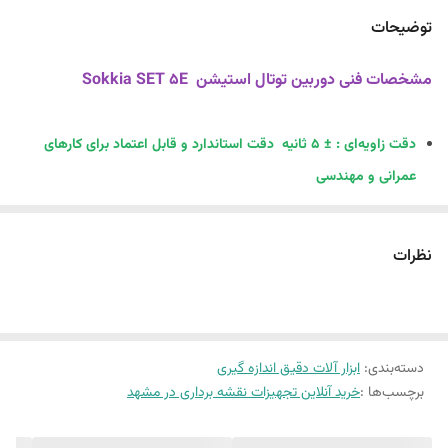
توضیحات
مشخصات فنی دوربین توتال استیشن Sokkia SET 5E
دقت زاویه‌ای : ± 5 ثانیه دقت استاندارد و قابل اعتماد برای کارهای
عمرانی و مهندسی
بزرگنمایی تلسکوپ : 30 برابر دید واضح و بزرگنمایی مناسب برای قرائت
منشور تا فواصل طولانی
نظرات
نوع تصویر: مستقیم تصویر را به صورت معمولی و غیرمعکوس نشان
می‌دهد
سیستم کمپانساتور : دو محوره مایع (Dual-Axis Electronic
دسته‌بندی
:
ابزار آلات دقیق اندازه گیری
Compensator) تنظیم خودکار شیب دستگاه در دو محور، برای دقت
برچسب‌ها :
خرید آنلاین تجهیزات نقشه برداری در مشهد
بالاتر
صفحه نمایش : کیبورد دوطرفه (Dual Keyboard) امکان کار راحت برای